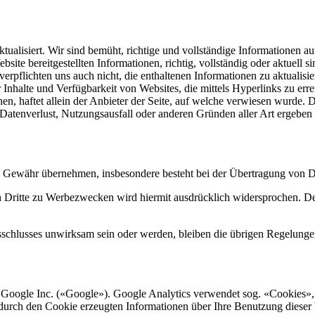
ualisiert. Wir sind bemüht, richtige und vollständige Informationen au
ite bereitgestellten Informationen, richtig, vollständig oder aktuell s
rpflichten uns auch nicht, die enthaltenen Informationen zu aktualisi
Inhalte und Verfügbarkeit von Websites, die mittels Hyperlinks zu errei
en, haftet allein der Anbieter der Seite, auf welche verwiesen wurde. Da
us Datenverlust, Nutzungsausfall oder anderen Gründen aller Art ergeben
e Gewähr übernehmen, insbesondere besteht bei der Übertragung von Da
Dritte zu Werbezwecken wird hiermit ausdrücklich widersprochen. Der 
chlusses unwirksam sein oder werden, bleiben die übrigen Regelungen i
 Google Inc. («Google»). Google Analytics verwendet sog. «Cookies»,
durch den Cookie erzeugten Informationen über Ihre Benutzung dieser