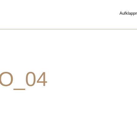
Aufklappn
O_04
14. APRIL
2016